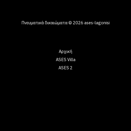
στη Λαγονήσι Χαλκιδικής, με ανθρωποκεντρική προσέγγιση
και ιδιαίτερη φροντίδα.
Πνευματικά δικαιώματα © 2026 ases-lagonisi
Γρήγοροι σύνδεσμοι
Αρχική
ASES Villa
ASES 2
Πληροφορίες επικοινωνίας
Ηλεκτρονικό ταχυδρομείο: contact@example.com
Τηλέφωνο: 202-555-0188
Διεύθυνση: 2360 Hood Avenue, San Diego, CA, 92123