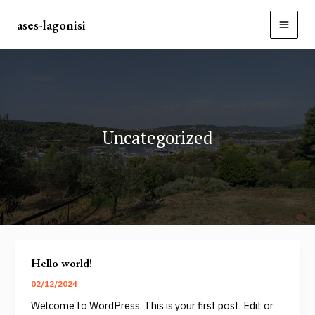
Μετάβαση
MAI
ases-lagonisi
στο
MEN
περιεχόμενο
Uncategorized
Hello world!
Hello
world!
02/12/2024
Welcome to WordPress. This is your first post. Edit or