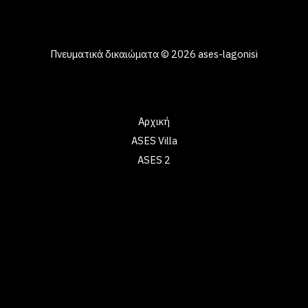
στη Λαγονήσι Χαλκιδικής, με ανθρωποκεντρική προσέγγιση
και ιδιαίτερη φροντίδα.
Πνευματικά δικαιώματα © 2026 ases-lagonisi
Γρήγοροι σύνδεσμοι
Αρχική
ASES Villa
ASES 2
Πληροφορίες επικοινωνίας
Ηλεκτρονικό ταχυδρομείο: contact@example.com
Τηλέφωνο: 202-555-0188
Διεύθυνση: 2360 Hood Avenue, San Diego, CA, 92123