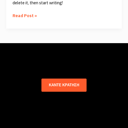
delete it, then start writing!
Read Post »
Συνδεθείτε και Κάντε Κράτηση
Τώρα
ΚΆΝΤΕ ΚΡΆΤΗΣΗ
Σχετικά με εμάς
Το ases-lagonisi προσφέρει αξέχαστες εμπειρίες φιλοξενίας